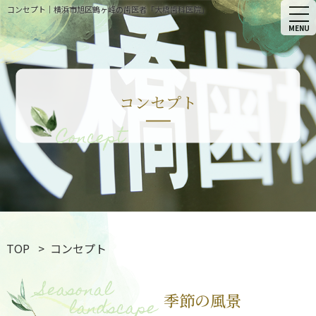
コンセプト｜横浜市旭区鶴ヶ峰の歯医者「大橋歯科医院」
コンセプト
Concept
TOP
コンセプト
Seasonal
季節の風景
landscape